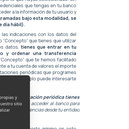
 credenciales que tengas en tu banco
eder a la información de tu usuario y
gramadas bajo esta modalidad, se
 día hábil).
las indicaciones con los datos del
o “Concepto” que tienes que utilizar
os datos,
tienes que entrar en tu
co y ordenar una transferencia
o “Concepto” que te hemos facilitado
te a tu cuenta de valores el importe
ortaciones periódicas que programes
 mes (por ejemplo puede interesarte
ón de la aportación periódica tienes
propias y
 no podemos acceder al banco para
uestro sitio
les las transferencias desde tu entidad
alizar
ndiente.
ncaria*
: El importe mínimo en este