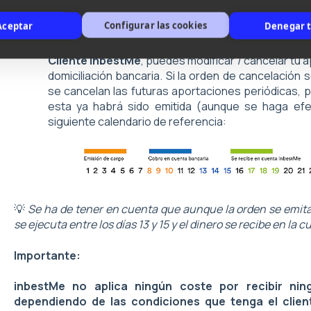
caso es de 250 € al mes. Enviamos un mandato 
Configurar las cookies
Aceptar
Denegar 
plataforma
Mangopay
y el cargo se hace entre los
función de días festivos o fines de semana). En
cu
Cliente inbestMe
, puedes modificar / cancelar tu
domiciliación bancaria. Si la orden de cancelación 
se cancelan las futuras aportaciones periódicas, 
esta ya habrá sido emitida (aunque se haga efec
siguiente calendario de referencia:
💡
Se ha de tener en cuenta que aunque la orden se emita e
se ejecuta entre los días 13 y 15 y el dinero se recibe en la cu
Importante:
inbestMe no aplica ningún coste por recibir ning
dependiendo de las condiciones que tenga el clien