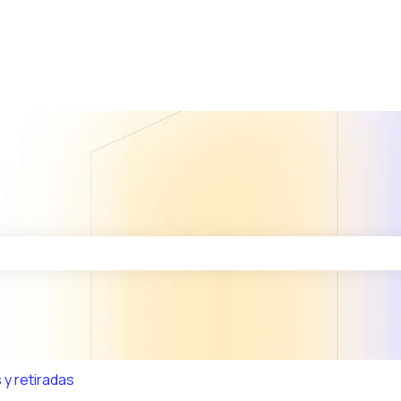
po de búsqueda está vacío.
 y retiradas