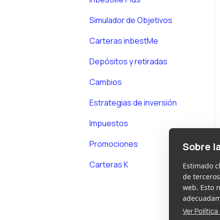
Simulador de Objetivos
Carteras inbestMe
Depósitos y retiradas
Cambios
Estrategias de inversión
Impuestos
Promociones
Sobre l
Carteras K
Estimado c
de terceros
web. Esto 
adecuadame
Ver Polític