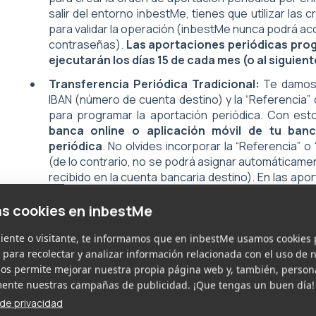
salir del entorno inbestMe, tienes que utilizar las
para validar la operación (inbestMe nunca podrá acc
contraseñas).
Las aportaciones periódicas pro
ejecutarán los días 15 de cada mes (o al siguiente
Transferencia Periódica Tradicional:
Te damos 
IBAN (número de cuenta destino) y la “Referencia” 
para programar la aportación periódica. Con est
banca online o aplicación móvil de tu ban
periódica
. No olvides incorporar la “Referencia” 
(de lo contrario, no se podrá asignar automáticamen
recibido en la cuenta bancaria destino). En las ap
desde tu banco, puedes elegir el día concreto del
que la periodicidad sea los días 1 de cada mes).
as cookies en inbestMe
💡
En cualquiera de los dos casos anteriores,
la cancelaci
liente o visitante, te informamos que en inbestMe usamos cookies 
que hacerla directamente en tu banco.
Desde inbestMe
 para recolectar y analizar información relacionada con el uso de n
ejecutar esta operación. Por lo tanto, y mientras no cance
nos permite mejorar nuestra propia página web y, también, person
bancaria cada mes se ejecutará la transferencia correspo
nte nuestras campañas de publicidad. ¡Que tengas un buen día!
a de privacidad
Transferencia Periódica por Domiciliación Ba