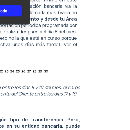
de domiciliación bancaria vía la
todo
 días 13 a 16 de cada mes (varia en
alquier momento y desde tu Área
 aportación periódica programada por
se realiza después del día 8 del mes,
pero no la que está en curso porque
tiva unos días más tarde). Ver el
ntre los días 8 y 10 del mes, el cargo
enta del Cliente entre los días 17 y 19.
ún tipo de transferencia. Pero,
te en su entidad bancaria, puede