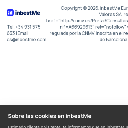
Copyright © 2026, inbestMe Eu
Valores SA, r
href="http://cnmv.es/Portal/Consultas
Tel. +34 931 575
nif=A66929613" rel="nofollow"
633 | Email:
regulada por la CNMV. Inscrita en el r
cs@inbestme.com
de Barcelona
Sobre las cookies en inbestMe
Estimado cliente o visitante, te informamos que en inbestMe