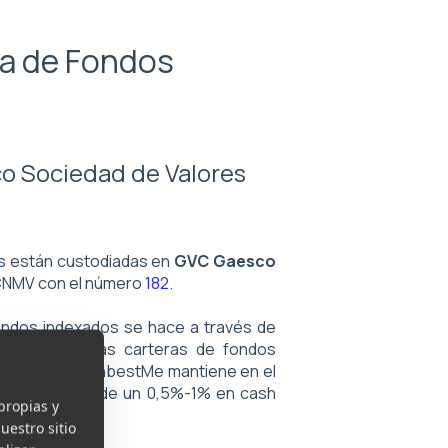
ra de Fondos
o Sociedad de Valores
es están custodiadas en
GVC Gaesco
a CNMV con el número
182
.
ondos indexados se hace a través de
 el caso de las carteras de fondos
ansitoria que inbestMe mantiene en el
en alrededor de un 0,5%-1% en cash
propias y
uestro sitio