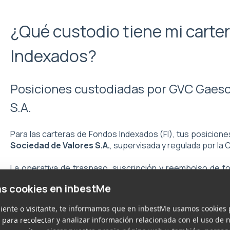
¿Qué custodio tiene mi carte
Indexados?
Posiciones custodiadas por GVC Gaesc
S.A.
Para las carteras de Fondos Indexados (FI), tus posicion
Sociedad de Valores S.A.
, supervisada y regulada por l
La operativa de traspaso, suscripción y reembolso de f
Allfunds Bank con registro en la CNMV número
11
. En
as cookies en inbestMe
indexados, antes de ser invertidas están en una cuenta tr
banco BBVA y, además, normalmente estas cuentas tien
liente o visitante, te informamos que en inbestMe usamos cookies 
(efectivo) depositado en la misma cuenta.
 para recolectar y analizar información relacionada con el uso de n