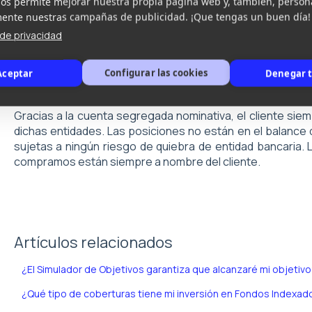
nos permite mejorar nuestra propia página web y, también, person
Una vez se completa la suscripción de los activos, tu 
nte nuestras campañas de publicidad. ¡Que tengas un buen día!
seleccionados para construir tu cartera. Tu posición di
a de privacidad
en metálico para cubrir las comisiones o esperando a ser r
inbestMe no custodia ni tu dinero ni tus posiciones, solo
Configurar las cookies
Aceptar
Denegar 
mientras seas cliente de inbestMe. El custodio siempre es
Gracias a la cuenta segregada nominativa, el cliente si
dichas entidades. Las posiciones no están en el balance
sujetas a ningún riesgo de quiebra de entidad bancaria.
compramos están siempre a nombre del cliente.
Artículos relacionados
¿El Simulador de Objetivos garantiza que alcanzaré mi objetiv
¿Qué tipo de coberturas tiene mi inversión en Fondos Indexad