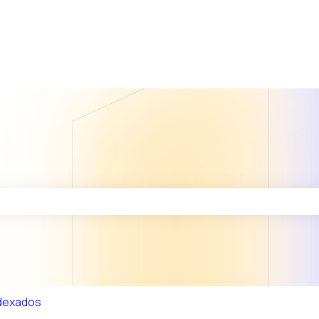
po de búsqueda está vacío.
dexados