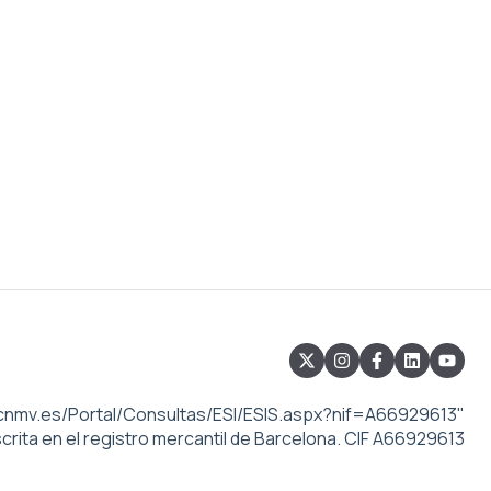
//cnmv.es/Portal/Consultas/ESI/ESIS.aspx?nif=A66929613"
crita en el registro mercantil de Barcelona. CIF A66929613