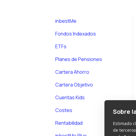
inbestMe
Fondos Indexados
ETFs
Planes de Pensiones
Cartera Ahorro
Cartera Objetivo
Cuentas Kids
Costes
Sobre l
Rentabilidad
Estimado c
de terceros
inbestMe Plus