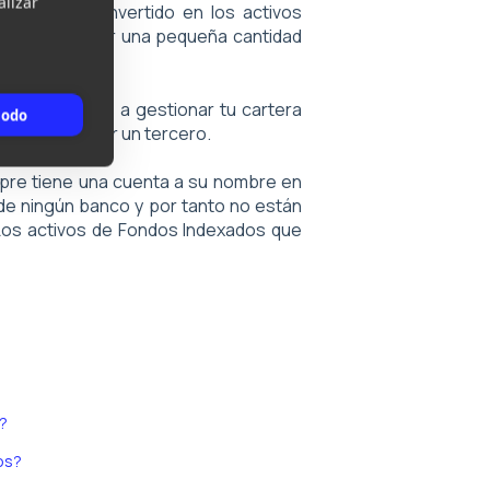
alizar
dinero está invertido en los activos
aria puede tener una pequeña cantidad
einvertida.
 nos autorizas a gestionar tu cartera
todo
tá cubierto por un tercero.
empre tiene una cuenta a su nombre en
 de ningún banco y por tanto no están
 Los activos de Fondos Indexados que
o?
os?