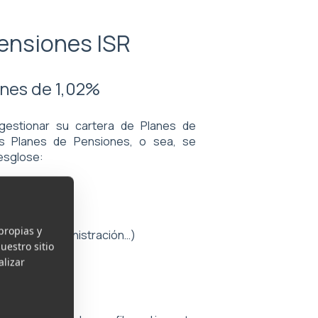
ensiones ISR
ones de 1,02%
 gestionar su cartera de Planes de
os Planes de Pensiones, o sea, se
esglose:
propias y
uditoría, administración…)
uestro sitio
alizar