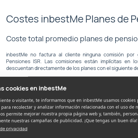
Costes inbestMe Planes de P
Coste total promedio planes de pensi
inbestMe no factura al cliente ninguna comisión por
Pensiones ISR. Las comisiones están implícitas en l
descuentan directamente de los planes con el siguiente d
0,60% comisión de gestión*
as cookies en inbestMe
0,10% coste de depositaría
liente o visitante, te informamos que en inbestMe usamos cookies 
0,11% coste medio por otros conceptos (corretaje, a
 para recolectar y analizar información relacionada con el uso de n
0,21% coste medio de los activos**
nos permite mejorar nuestra propia página web y, también, person
nte nuestras campañas de publicidad. ¡Que tengas un buen día!
* Comisión compartida entre GVC Gaesco e inbestMe.
a de privacidad