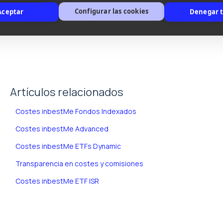
** Coste implícito medio (Importe resultado de hacer una m
Configurar las cookies
real variará en función del perfil del plan).
Aceptar
Denegar 
Artículos relacionados
Costes inbestMe Fondos Indexados
Costes inbestMe Advanced
Costes inbestMe ETFs Dynamic
Transparencia en costes y comisiones
Costes inbestMe ETF ISR