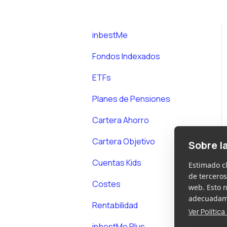
inbestMe
Fondos Indexados
ETFs
Planes de Pensiones
Cartera Ahorro
Cartera Objetivo
Sobre l
Cuentas Kids
Estimado c
de terceros
Costes
web. Esto 
adecuadame
Rentabilidad
Ver Polític
inbestMe Plus