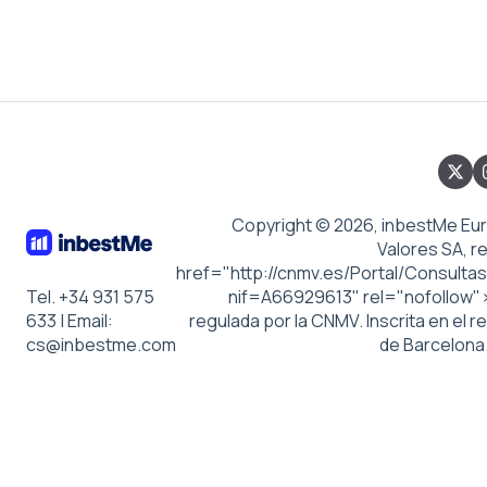
Copyright © 2026, inbestMe Eu
Valores SA, r
href="http://cnmv.es/Portal/Consultas
Tel. +34 931 575
nif=A66929613" rel="nofollow"
633 | Email:
regulada por la CNMV. Inscrita en el r
cs@inbestme.com
de Barcelona