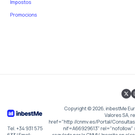
Impostos
Promocions
Copyright © 2026, inbestMe Eu
Valores SA, r
href="http://cnmv.es/Portal/Consultas
Tel. +34 931 575
nif=A66929613" rel="nofollow"