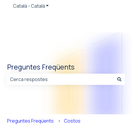
Català - Català
Mostra el menú de les traduccions
Preguntes Freqüents
No hi ha suggeriments perquè el camp de cerca està b
Preguntes Freqüents
Costos