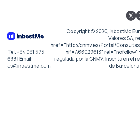
Copyright © 2026, inbestMe Eu
Valores SA, r
href="http://cnmv.es/Portal/Consultas
Tel. +34 931 575
nif=A66929613" rel="nofollow"
633 | Email:
regulada por la CNMV. Inscrita en el r
cs@inbestme.com
de Barcelona