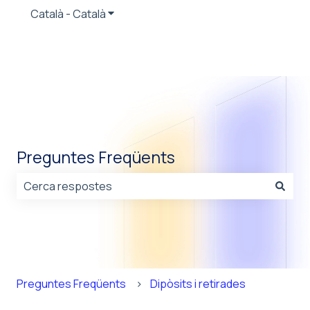
Català - Català
Mostra el menú de les traduccions
Preguntes Freqüents
No hi ha suggeriments perquè el camp de cerca està b
Preguntes Freqüents
Dipòsits i retirades