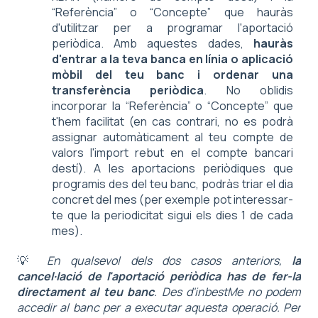
“Referència” o “Concepte” que hauràs
d'utilitzar per a programar l'aportació
periòdica. Amb aquestes dades,
hauràs
d'entrar a la teva banca en línia o aplicació
mòbil del teu banc i ordenar una
transferència periòdica
. No oblidis
incorporar la “Referència” o “Concepte” que
t'hem facilitat (en cas contrari, no es podrà
assignar automàticament al teu compte de
valors l'import rebut en el compte bancari
destí). A les aportacions periòdiques que
programis des del teu banc, podràs triar el dia
concret del mes (per exemple pot interessar-
te que la periodicitat sigui els dies 1 de cada
mes).
💡
En qualsevol dels dos casos anteriors,
la
cancel·lació de l'aportació periòdica has de fer-la
directament al teu banc
. Des d'inbestMe no podem
accedir al banc per a executar aquesta operació. Per