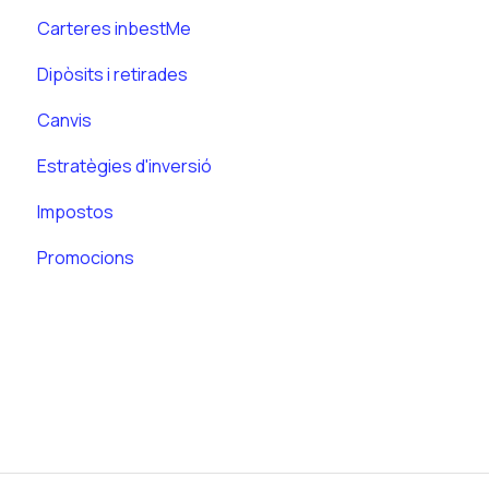
Carteres inbestMe
Dipòsits i retirades
Canvis
Estratègies d'inversió
Impostos
Promocions