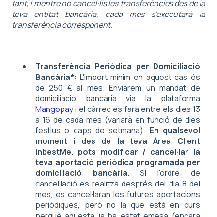
tant, i mentre no cancel·lis les transferències des de la
teva entitat bancària, cada mes s'executarà la
transferència corresponent.
Transferència Periòdica per Domiciliació
Bancària*
: L'import mínim en aquest cas és
de 250 € al mes. Enviarem un mandat de
domiciliació bancària via la plataforma
Mangopay
i el càrrec es farà entre els dies 13
a 16 de cada mes (variarà en funció de dies
festius o caps de setmana).
En qualsevol
moment i des de la teva Àrea Client
inbestMe, pots modificar / cancel·lar la
teva aportació periòdica programada per
domiciliació bancària
. Si l'ordre de
cancel·lació es realitza després del dia 8 del
mes, es cancel·laran les futures aportacions
periòdiques, però no la que està en curs
perquè aquesta ja ha estat emesa (encara